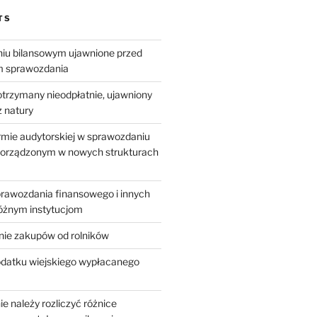
TS
niu bilansowym ujawnione przed
m sprawozdania
otrzymany nieodpłatnie, ujawniony
z natury
irmie audytorskiej w sprawozdaniu
orządzonym w nowych strukturach
rawozdania finansowego i innych
żnym instytucjom
e zakupów od rolników
odatku wiejskiego wypłacanego
e należy rozliczyć różnice