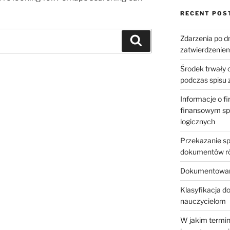
RECENT POS
Zdarzenia po d
Search
zatwierdzenie
Środek trwały 
podczas spisu 
Informacje o f
finansowym sp
logicznych
Przekazanie sp
dokumentów ró
Dokumentowani
Klasyfikacja d
nauczycielom
W jakim termini