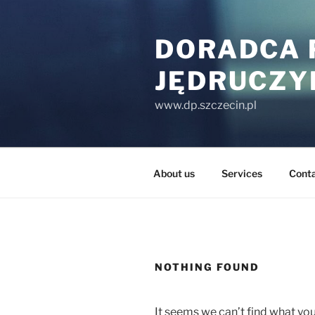
Skip
to
DORADCA 
content
JĘDRUCZY
www.dp.szczecin.pl
About us
Services
Conta
NOTHING FOUND
It seems we can’t find what you