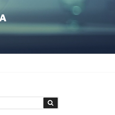
TA
Search