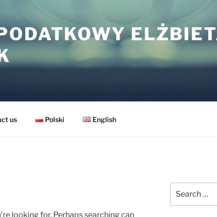
PODATKOWY ELŻBIE
K
ct us
Polski
English
Search
for:
’re looking for. Perhaps searching can