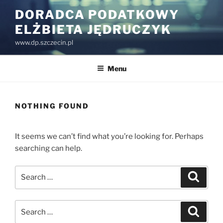
Skip
DORADCA PODATKOWY
to
ELŻBIETA JĘDRUCZYK
content
www.dp.szczecin.pl
Menu
NOTHING FOUND
It seems we can’t find what you’re looking for. Perhaps
searching can help.
Search
Search
for:
Search
Search
for: